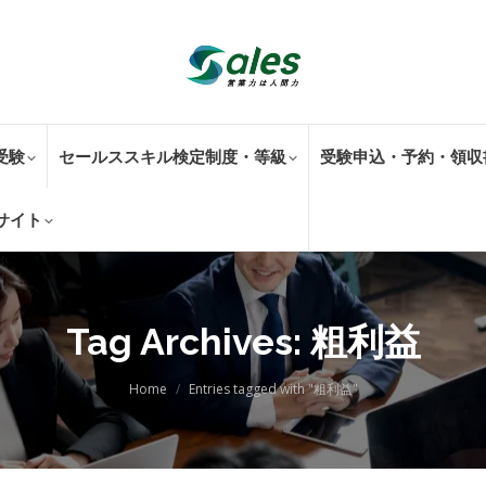
受験
セールススキル検定制度・等級
受験申込・予約・領収
サイト
Tag Archives:
粗利益
You are here:
Home
Entries tagged with "粗利益"