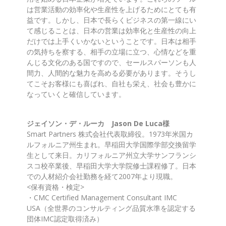
は営業活動の効率化や生産性を上げるためにとても有
益です。しかし、日本で長らくビジネスの第一線にい
て感じることは、日本の営業は効率化と生産性の向上
だけでは上手くいかないということです。日本は相手
の気持ちを察する、相手の立場に立つ、心情などを重
んじる文化のある国ですので、セールスパーソンも人
間力、人間的な魅力を高める必要があります。そうし
てこそお客様にも喜ばれ、自社も栄え、社会も豊かに
なっていくと確信しています。
ジェイソン・デ・ルーカ Jason De Luca様
Smart Partners 株式会社代表取締役。1973年米国カ
ルフォルニア州生まれ。早稲田大学国際学部交換留学
生として来日。カリフォルニア州立大学サンフランシ
スコ校卒業後、早稲田大学大学院修士課程修了。日本
での人材紹介会社勤務を経て2007年より現職。
<保有資格・検定>
・CMC Certified Management Consultant IMC
USA（全世界のコンサルティング品質水準を認定する
団体IMC認定取得済み）