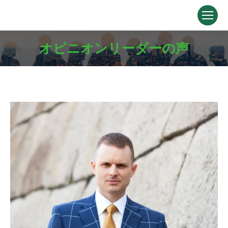
オピニオンリーダーの声
You are here: