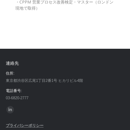
・CPPM 営業プロセス改善検定・マスター（ロンドン
現地で取得）
連絡先
住所:
東京都渋谷区広尾1丁目2番1号 ヒカリビル4階
電話番号:
03-6820-2777
Find us on:
Linkedin
page
プライバシーポリシー
opens