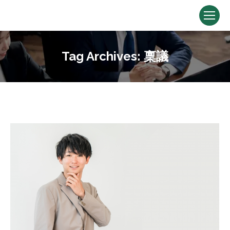
Tag Archives:
稟議
You are here: