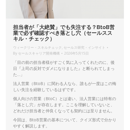
担当者が「大絶賛」でも失注する？BtoB営
業で必ず確認すべき落とし穴（セールスス
キル・チェック）
ウィークリー・スキルチェック
,
セールス研究・インサイト
By
セールスキャリア開発機構
2026年5月15日
「目の前の担当者様がすごく気に入ってくれたのに、後
日『上司の反対でダメになりました』と断られてしまっ
た…」
法人営業（BtoB）に関わる人なら、誰もが一度はこの悔
しい失注を経験しているはずです。
個人向けの営業（BtoC）とは違い、法人営業には特有の
「落とし穴」が存在します。ここを理解していないと、
どれだけ担当者と仲良くなっても契約には至りません。
今回は、BtoB営業の基本について、クイズ形式で分かり
やすく解説します。