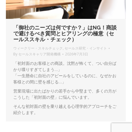
「御社のニーズは何ですか？」はNG！商談
で避けるべき質問とヒアリングの極意（セ
ールススキル・チェック）
ウィークリー・スキルチェック
,
セールス研究・インサイト
By
セールスキャリア開発機構
2026年7月3日
「初対面のお客様との商談。沈黙が怖くて、つい自分ば
かり喋りすぎてしまう…」
「一生懸命に自社のアピールをしているのに、なぜかお
客様との間に壁を感じる…」
営業現場に出たばかりの若手から中堅まで、多くの方が
こうした「初対面の壁」に悩んでいます。
そんな初対面の壁を乗り越える心理学的アプローチをご
紹介します。