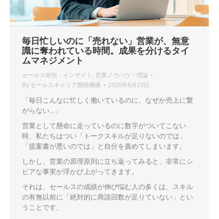
毎日忙しいのに「売れない」営業が、無意
識に奪われている時間。成果を分けるタイ
ムマネジメント
セールス研究・インサイト
,
営業ノウハウ・理論
By
セールスキャリア開発機構
2026年6月23日
「毎日こんなに忙しく働いているのに、なぜか売上に繋
がらない…」
営業として懸命に走っているのに数字がついてこない
時、私たちはつい「トークスキルが足りないのでは」
「提案書が悪いのでは」と自分を責めてしまいます。
しかし、営業の原理原則に立ち返ってみると、非常にシ
ビアな事実が浮かび上がってきます。
それは、セールスの成績が伸び悩む人の多くは、スキル
の有無以前に「絶対的に商談回数が足りていない」とい
うことです。