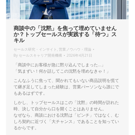
商談中の「沈黙」を焦って埋めていません
か？トップセールスが実践する「待つ」ス
キル
セールス研究・インサイト
,
営業ノウハウ・理論
By
セールスキャリア開発機構
2026年4月21日
「商談中にお客様が急に黙り込んでしまった…」
「気まずい！何か話してこの沈黙を埋めなきゃ！」
こんなふうに焦って、聞かれてもいない商品説明を慌て
て継ぎ足してしまった経験は、営業パーソンなら誰にで
もあるはずです。
しかし、トップセールスはこの「沈黙」の時間が訪れた
時、決して自分から口を開くことはありません。
なぜなら、商談における沈黙は「ピンチ」ではなく、む
しろ契約に近づく「大チャンス」であることを知ってい
るからです。